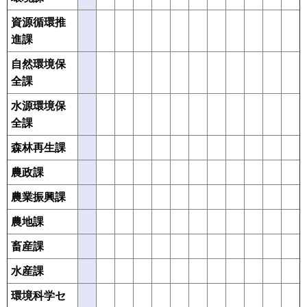
資源循環推
進課
自然環境保
全課
水源環境保
全課
森林再生課
農政課
農業振興課
農地課
畜産課
水産課
環境科学セ