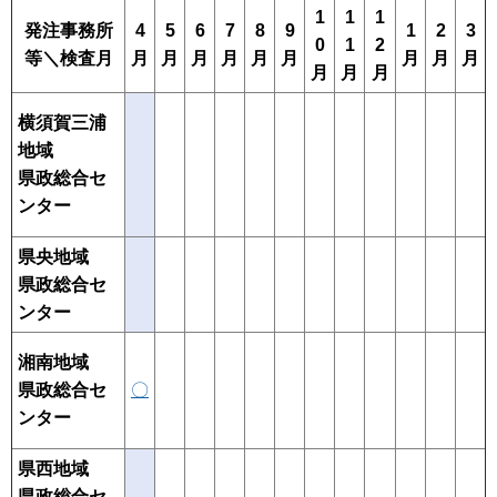
1
1
1
発注事務所
4
5
6
7
8
9
1
2
3
0
1
2
等＼検査月
月
月
月
月
月
月
月
月
月
月
月
月
横須賀三浦
地域
県政総合セ
ンター
県央地域
県政総合セ
ンター
湘南地域
〇
県政総合セ
ンター
県西地域
県政総合セ