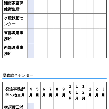
湘南家畜保
健衛生所
水産技術セ
ンター
東部漁港事
務所
西部漁港事
務所
県政総合センター
1
1
1
発注事務所
4
5
6
7
8
9
1
2
3
0
1
2
等＼検査月
月
月
月
月
月
月
月
月
月
月
月
月
横須賀三浦