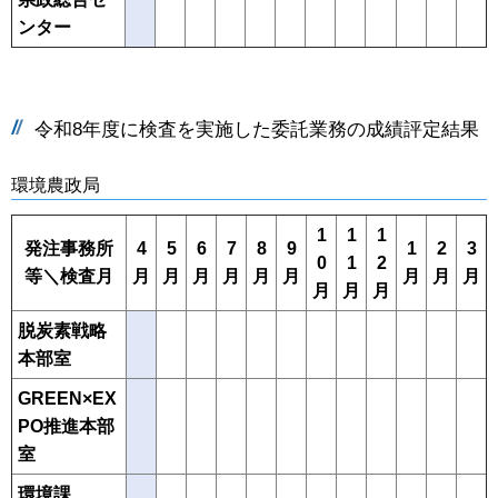
ンター
令和8年度に検査を実施した委託業務の成績評定結果
環境農政局
1
1
1
発注事務所
4
5
6
7
8
9
1
2
3
0
1
2
等＼検査月
月
月
月
月
月
月
月
月
月
月
月
月
脱炭素戦略
本部室
GREEN×EX
PO推進本部
室
環境課