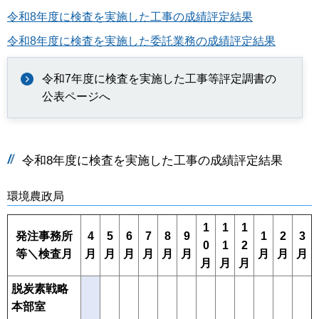
令和8年度に検査を実施した工事の成績評定結果
令和8年度に検査を実施した委託業務の成績評定結果
令和7年度に検査を実施した工事等評定調書の
公表ページへ
令和8年度に検査を実施した工事の成績評定結果
環境農政局
1
1
1
発注事務所
4
5
6
7
8
9
1
2
3
0
1
2
等＼検査月
月
月
月
月
月
月
月
月
月
月
月
月
脱炭素戦略
本部室