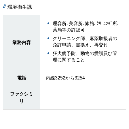
環境衛生課
理容所､美容所､旅館､ｸﾘｰﾆﾝｸﾞ所､
薬局等の許認可
クリーニング師、麻薬取扱者の
業務内容
免許申請、書換え、再交付
狂犬病予防、動物の愛護及び管
理に関すること
電話
内線3252から3254
ファクシミ
リ